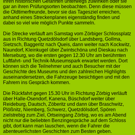
ihren historischen Gefährten unterwegs zuwinken oder sie
gar an ihren Prüfungsorten beobachten. Denn diese müssen
die Oldtimerfreunde, bevor sie das Tagesziel erreichen,
anhand eines Streckenplanes eigenständig finden und
dabei so viel wie möglich Punkte sammeln.
Die Strecke verläuft am Samstag vom Zörbiger Schlossplatz
aus in Richtung Quetzdölsdorf über Landsberg, Gollma,
Sietzsch, Baggeritz nach Queis, dann weiter nach Kockwitz,
Naundorf, Kleinkugel über Zwintschöna und Dieskau nach
Merseburg, wo die ersten gegen 12.30 Uhr am berühmten
Luftfahrt- und Technik-Museumspark erwartet werden. Dort
können sich die Teilnehmer und auch Besucher mit der
Geschichte des Museums und den zahlreichen Highlights
auseinandersetzen, die Fahrzeuge besichtigen und mit den
Fahrern ins Gespräch kommen.
Die Rückfahrt gegen 15.30 Uhr in Richtung Zörbig verläuft
über Halle-Osendorf, Kanena, Büschdorf weiter über
Reideburg, Dautsch, Zöberitz und dann über Braschwitz,
Plößnitz, Niemberg, Schwerz, Quetzdölsdorf, Spören
zielstrebig zum Ziel, Ortseingang Zörbig, wo es am Abend
nicht nur die beliebten Benzingespräche auf dem Schloss
gibt, dort kann man lauschen, wenn die Fahrer die
abenteuerlichsten Geschichten zum Besten geben.