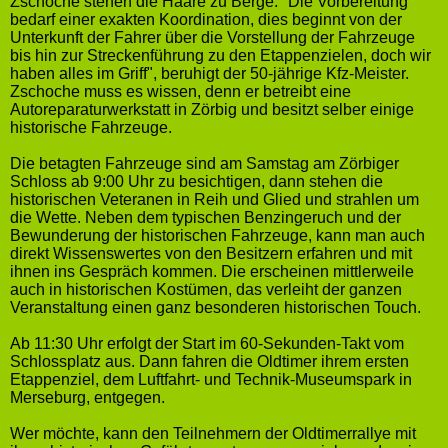
Zschoche stehen die Haare zu Berge. "Die Vorbereitung
bedarf einer exakten Koordination, dies beginnt von der
Unterkunft der Fahrer über die Vorstellung der Fahrzeuge
bis hin zur Streckenführung zu den Etappenzielen, doch wir
haben alles im Griff", beruhigt der 50-jährige Kfz-Meister.
Zschoche muss es wissen, denn er betreibt eine
Autoreparaturwerkstatt in Zörbig und besitzt selber einige
historische Fahrzeuge.
Die betagten Fahrzeuge sind am Samstag am Zörbiger
Schloss ab 9:00 Uhr zu besichtigen, dann stehen die
historischen Veteranen in Reih und Glied und strahlen um
die Wette. Neben dem typischen Benzingeruch und der
Bewunderung der historischen Fahrzeuge, kann man auch
direkt Wissenswertes von den Besitzern erfahren und mit
ihnen ins Gespräch kommen. Die erscheinen mittlerweile
auch in historischen Kostümen, das verleiht der ganzen
Veranstaltung einen ganz besonderen historischen Touch.
Ab 11:30 Uhr erfolgt der Start im 60-Sekunden-Takt vom
Schlossplatz aus. Dann fahren die Oldtimer ihrem ersten
Etappenziel, dem Luftfahrt- und Technik-Museumspark in
Merseburg, entgegen.
Wer möchte, kann den Teilnehmern der Oldtimerrallye mit